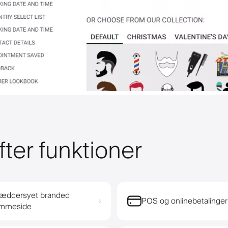
fter funktioner
æddersyet branded
POS og onlinebetalinger
›
emmeside