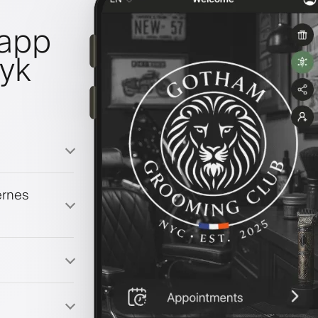
lapp
ryk
ernes