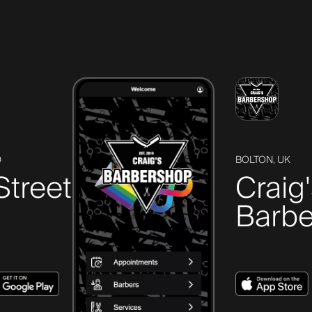
D
BOLTON, UK
Street
Craig
Barbe