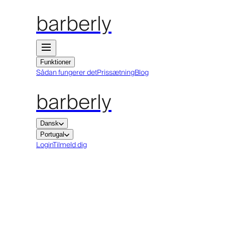
barberly
Funktioner
Sådan fungerer det
Prissætning
Blog
barberly
Dansk
Portugal
Login
Tilmeld dig