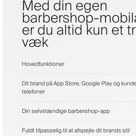
Med din egen
barbershop-mobi
er du altid kun et t
væk
Hovedfunktioner
Aftaler og venteliste
Dit brand på App Store, Google Play og kund
Betalinger, sikkerhedsdepositum
telefoner
Sælg skønhedsprodukter
Engager kunder med et loyalitetsprogram
Push-, SMS- og e-mail-notifikationer
Din selvstændige barbershop-app
Fuldt tilpasselig til at afspejle dit brands stil