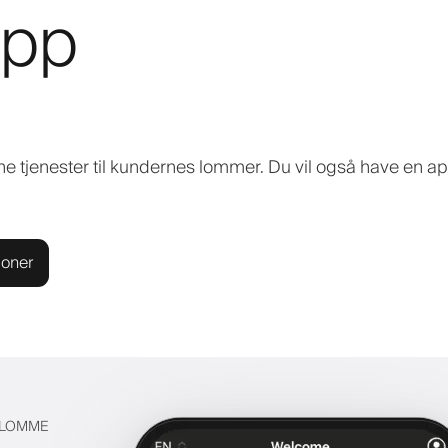
app
e tjenester til kundernes lommer. Du vil også have en app
ioner
S LOMME