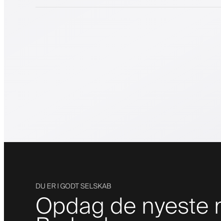
DU ER I GODT SELSKAB
Opdag de nyeste m