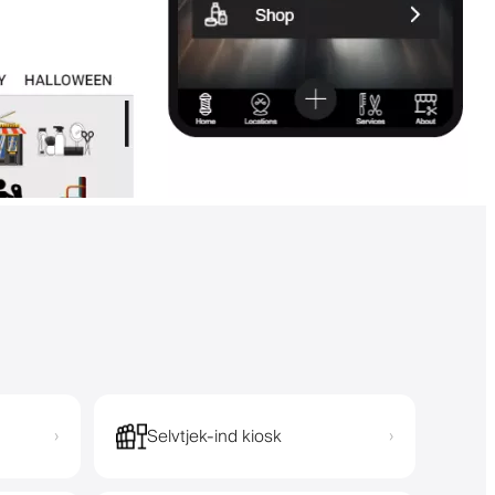
Selvtjek-ind kiosk
›
›