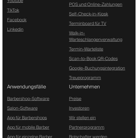
Youtube
POS und Online-Zahlungen
TikTok
Self-Check-in-Kiosk
Facebook
Terminboard für TV
Linkedin
Walk-in-
Warteschlangenverwaltung
Termin-Warteliste
Scan-to-Book QR-Codes
Google-Buchungsintegration
Treueprogramm
Anwendungsfälle
Unternehmen
Barbershop-Software
Preise
Salon-Software
Investoren
App für Barbershops
Wir stellen ein
App für mobile Barber
Partnerprogramm
App für einzelne Barber
Botschafter werden