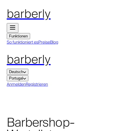
barberly
Funktionen
So funktioniert es
Preise
Blog
barberly
Deutsch
Portugal
Anmelden
Registrieren
Barbershop-