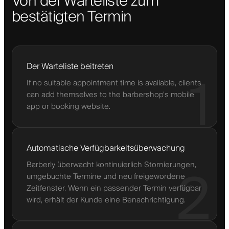
Von der Warteliste zum
bestätigten Termin
Der Warteliste beitreten
1
If no suitable appointment time is available, clients
can add themselves to the barbershop’s mobile
app or booking website.
Automatische Verfügbarkeitsüberwachung
Barberly überwacht kontinuierlich Stornierungen,
2
umgebuchte Termine und neu freigewordene
Zeitfenster. Wenn ein passender Termin verfügbar
wird, erhält der Kunde eine Benachrichtigung.