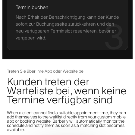
Termin buchen
Nach Erhalt der Benachrichtigung kann der Kunde
3
sofort zur Buchungsseite zurückkehren und den
neu verfügbaren Terminslot reservieren, bevor er
vergeben wird.
Treten Sie über Ihre App oder Website bei
Kunden treten der
Warteliste bei, wenn keine
Termine verfügbar sind
When a client cannot find a suitable appointment time, they can
add themselves to the waitlist directly from your custom mobile
app or booking website. Barberly will automatically monitor the
schedule and notify them as soon as a matching slot becomes
available.