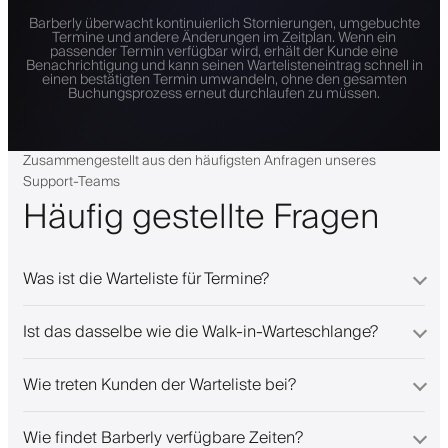
Barberly überwacht kontinuierlich Stornierungen, umgebuchte
Termine und andere Änderungen im Zeitplan. Wenn ein
passender Termin verfügbar wird, erhält der Kunde eine
Benachrichtigung und kann seinen Wartelisteneintrag schnell in
einen bestätigten Termin umwandeln, ohne den gesamten
Buchungsprozess erneut durchlaufen zu müssen.
Zusammengestellt aus den häufigsten Anfragen unseres
Support-Teams
Häufig gestellte Fragen
Was ist die Warteliste für Termine?
Ist das dasselbe wie die Walk-in-Warteschlange?
Wie treten Kunden der Warteliste bei?
Wie findet Barberly verfügbare Zeiten?