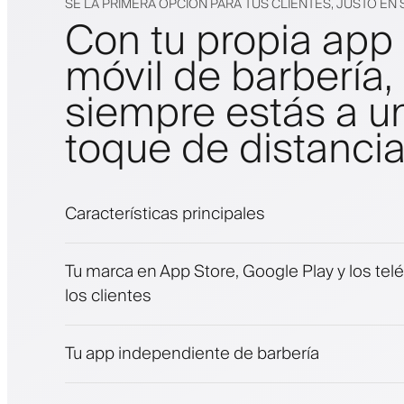
SÉ LA PRIMERA OPCIÓN PARA TUS CLIENTES, JUSTO EN 
Con tu propia app
móvil de barbería,
siempre estás a u
toque de distanci
Características principales
Citas y lista de espera
Tu marca en App Store, Google Play y los tel
Pagos, depósito de seguridad
los clientes
Vende productos de belleza
Involucra a los clientes con un programa de 
Notificaciones push, SMS y correo electróni
Tu app independiente de barbería