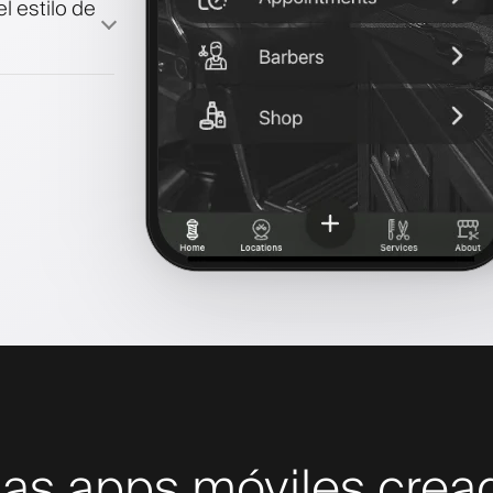
l estilo de
mas apps móviles crea