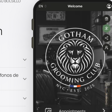
SU BOLSILLO
n
a
éfonos de
fidelización
co