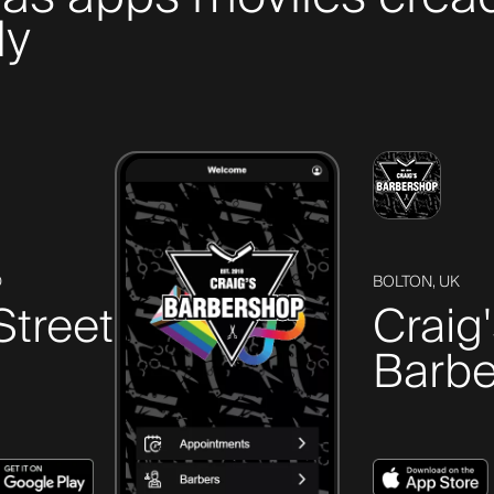
ly
D
BOLTON, UK
Street
Craig
Barbe