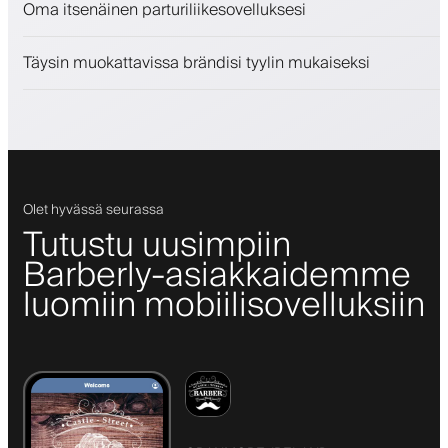
Oma itsenäinen parturiliikesovelluksesi
Sitouta asiakkaita kanta-asiakasohjelmalla
Push-, SMS- ja sähköposti-ilmoitukset
Täysin muokattavissa brändisi tyylin mukaiseksi
Olet hyvässä seurassa
Tutustu uusimpiin
Barberly-asiakkaidemme
luomiin mobiilisovelluksiin