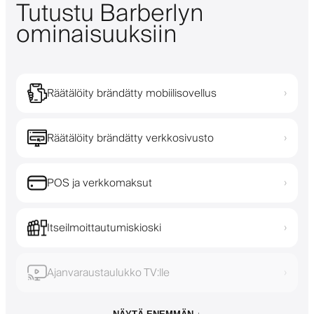
Tutustu Barberlyn
ominaisuuksiin
Räätälöity brändätty mobiilisovellus
›
Räätälöity brändätty verkkosivusto
›
POS ja verkkomaksut
›
Itseilmoittautumiskioski
›
Ajanvaraustaulukko TV:lle
›