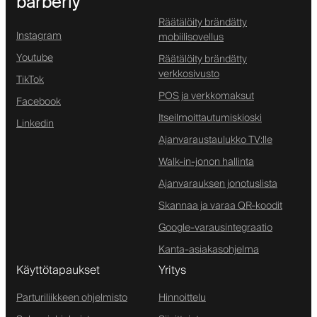
barberly
Räätälöity brändätty
Instagram
mobiilisovellus
Youtube
Räätälöity brändätty
verkkosivusto
TikTok
POS ja verkkomaksut
Facebook
Itseilmoittautumiskioski
Linkedin
Ajanvaraustaulukko TV:lle
Walk-in-jonon hallinta
Ajanvarauksen jonotuslista
Skannaa ja varaa QR-koodit
Google-varausintegraatio
Kanta-asiakasohjelma
Käyttötapaukset
Yritys
Parturiliikkeen ohjelmisto
Hinnoittelu