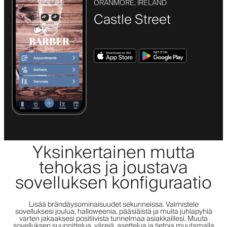
ORANMORE, IRELAND
Castle Street
Yksinkertainen mutta
tehokas ja joustava
sovelluksen konfiguraatio
Lisää brändäysominaisuudet sekunneissa. Valmistele
sovelluksesi joulua, halloweenia, pääsiäistä ja muita juhlapyhiä
varten jakaaksesi positiivista tunnelmaa asiakkaillesi. Muuta
sovelluksen suunnittelua, värejä, asettelua ja tietoja muutamalla