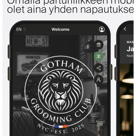
Omalla parturiliikkeen mobii
olet aina yhden napautuks