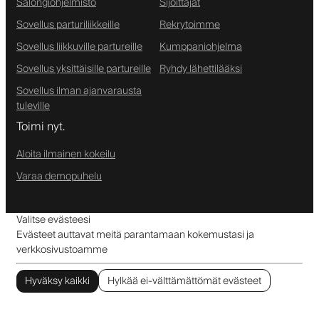
Salongiohjelmisto
Sijoittajat
Sovellus parturiliikkeille
Rekrytoimme
Sovellus liikkuville partureille
Kumppaniohjelma
Sovellus yksittäisille partureille
Ryhdy lähettilääksi
Sovellus ilman ajanvarausta
tuleville
Toimi nyt.
Aloita ilmainen kokeilu
Varaa demopuhelu
Valitse evästeesi
Evästeet auttavat meitä parantamaan kokemustasi ja
verkkosivustoamme
Hyväksy kaikki
Hylkää ei-välttämättömät evästeet