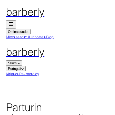
barberly
Ominaisuudet
Miten se toimii
Hinnoittelu
Blogi
barberly
Suomi
Portugali
Kirjaudu
Rekisteröidy
Parturin