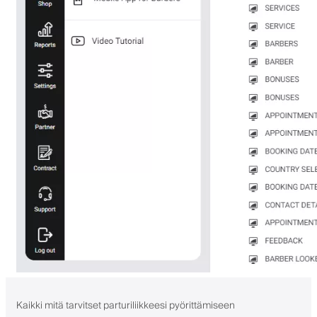
Kaikki mitä tarvitset parturiliikkeesi pyörittämiseen