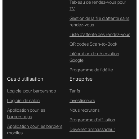
Tableau de rendez-vous pour
TV
Gestion de la file d'attente sans
rendez-vous
Liste d'attente des rendez-vous
QR codes Scan-to-Book
Intégration de réservation
Google
Programme de fidélité
Cas d'utilisation
Entreprise
Logiciel pour barbershop
Tarifs
Logiciel de salon
Investisseurs
Application pour les
Nous recrutons
barbershops
Programme d'affiliation
Application pour les barbiers
Devenez ambassadeur
mobiles