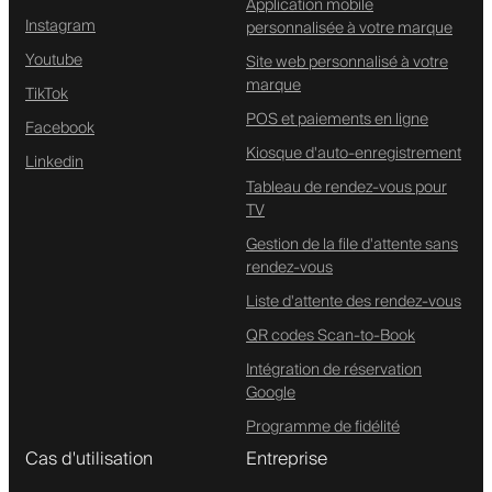
Application mobile
Instagram
personnalisée à votre marque
Youtube
Site web personnalisé à votre
marque
TikTok
POS et paiements en ligne
Facebook
Kiosque d'auto-enregistrement
Linkedin
Tableau de rendez-vous pour
TV
Gestion de la file d'attente sans
rendez-vous
Liste d'attente des rendez-vous
QR codes Scan-to-Book
Intégration de réservation
Google
Programme de fidélité
Cas d'utilisation
Entreprise