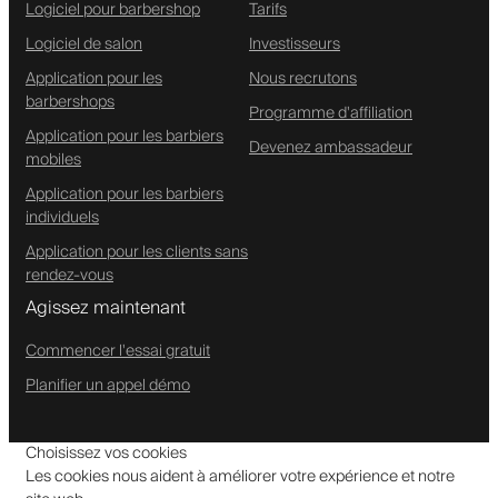
Logiciel pour barbershop
Tarifs
Logiciel de salon
Investisseurs
Application pour les
Nous recrutons
barbershops
Programme d'affiliation
Application pour les barbiers
Devenez ambassadeur
mobiles
Application pour les barbiers
individuels
Application pour les clients sans
rendez-vous
Agissez maintenant
Commencer l'essai gratuit
Planifier un appel démo
Choisissez vos cookies
Les cookies nous aident à améliorer votre expérience et notre