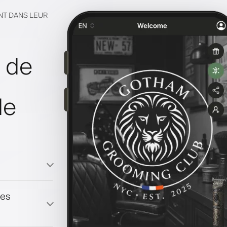
NT DANS LEUR
e de
de
les
fidélité