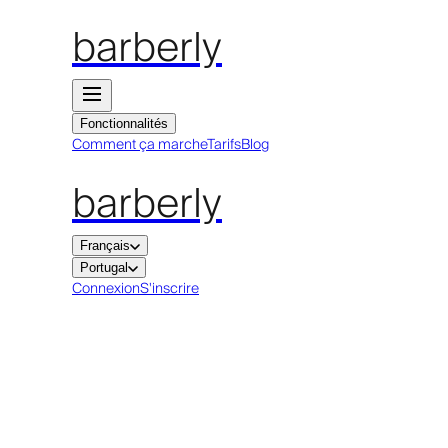
barberly
Fonctionnalités
Comment ça marche
Tarifs
Blog
barberly
Français
Portugal
Connexion
S'inscrire