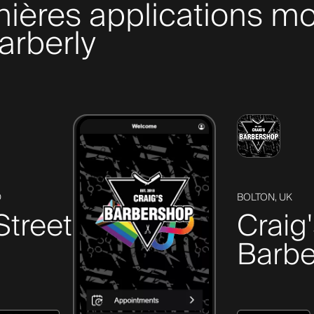
nières applications mo
arberly
D
BOLTON, UK
Street
Craig
Barbe