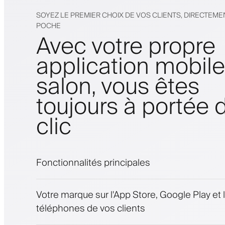
SOYEZ LE PREMIER CHOIX DE VOS CLIENTS, DIRECTEME
POCHE
Avec votre propre
application mobil
salon, vous êtes
toujours à portée 
clic
Fonctionnalités principales
Rendez-vous et liste d'attente
Votre marque sur l'App Store, Google Play et 
Paiements, caution
téléphones de vos clients
Vendez des produits de beauté
Fidélisez les clients avec un programme de 