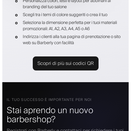
Personalizza colori, testi e layout per abbinarli al
branding del tuo salone
Scegli tra i temi di colore suggeriti o crea il tuo
Seleziona la dimensione perfetta per i tuoi materiali
promozionali: A1, A2, A3, A4, A5 o A6
Indirizza i clienti alla tua pagina di prenotazione o sito
web su Barberly con facilità
Scopri di più sui codici QR
IL TUO SUCCESSO È IMPORTANTE PER NOI
Stai aprendo un nuovo
barbershop?
Registrati con Barberly e contattaci per richiedere i tuoi