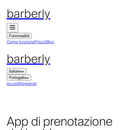
barberly
Funzionalità
Come funziona
Prezzi
Blog
barberly
Italiano
Portogallo
Accedi
Registrati
App di prenotazione