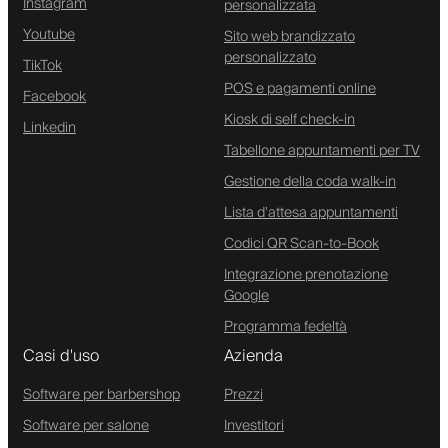
Instagram
personalizzata
Youtube
Sito web brandizzato
personalizzato
TikTok
POS e pagamenti online
Facebook
Kiosk di self check-in
Linkedin
Tabellone appuntamenti per TV
Gestione della coda walk-in
Lista d'attesa appuntamenti
Codici QR Scan-to-Book
Integrazione prenotazione
Google
Programma fedeltà
Casi d'uso
Azienda
Software per barbershop
Prezzi
Software per salone
Investitori