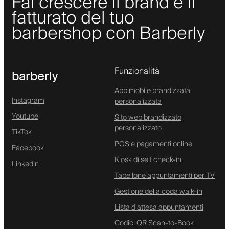
Fai crescere il brand e il
fatturato del tuo
barbershop con Barberly
Funzionalità
barberly
App mobile brandizzata
Instagram
personalizzata
Youtube
Sito web brandizzato
personalizzato
TikTok
POS e pagamenti online
Facebook
Kiosk di self check-in
Linkedin
Tabellone appuntamenti per TV
Gestione della coda walk-in
Lista d'attesa appuntamenti
Codici QR Scan-to-Book