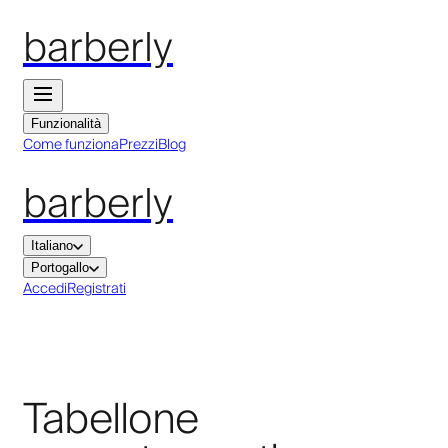
barberly
Funzionalità
Come funziona
Prezzi
Blog
barberly
Italiano
Portogallo
Accedi
Registrati
Tabellone