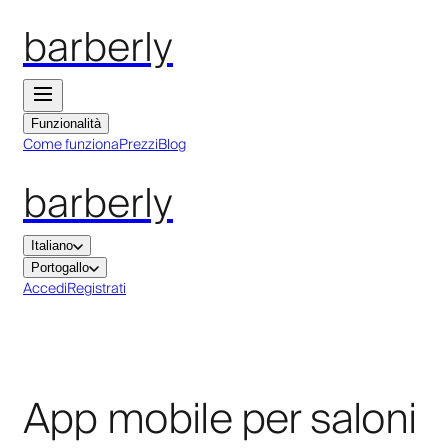
barberly
Funzionalità
Come funziona
Prezzi
Blog
barberly
Italiano
Portogallo
Accedi
Registrati
App mobile per saloni