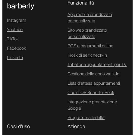
Funzionalità
barberly
App mobile brandizzata
Instagram
personalizzata
Youtube
Sito web brandizzato
personalizzato
TikTok
POS e pagamenti online
Facebook
Kiosk di self check-in
Linkedin
Tabellone appuntamenti per TV
Gestione della coda walk-in
Lista d'attesa appuntamenti
Codici QR Scan-to-Book
Integrazione prenotazione
Google
Programma fedeltà
Casi d'uso
Azienda