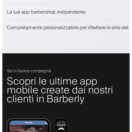
Vendi prodotti di bellezza
La tua app barbershop indipendente
Coinvolgi i clienti con un programma fedeltà
Notifiche push, SMS ed email
Completamente personalizzabile per riflettere lo stile del 
Sei in buona compagnia
Scopri le ultime app
mobile create dai nostri
clienti in Barberly