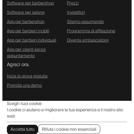
Software per barbershop
Prezzi
Software per salone
Investitori
App per barbershop
Stiamo assumendo
App per barbieri mobili
Programma di affiliazione
App per barbieri individuali
Diventa ambasciatore
App per clienti senza
appuntamento
Agisci ora.
Inizia la prova gratuita
Prenota una demo
Scegli i tuoi cookie
I cookie ci aiutano a migliorare la tua esperienza e il nostro sito
web
Accetta tutto
Rifiuta i cookie non essenziali