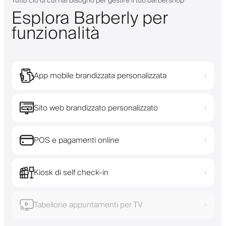
Tutto ciò di cui hai bisogno per gestire il tuo barbershop
Esplora Barberly per
funzionalità
App mobile brandizzata personalizzata
›
Sito web brandizzato personalizzato
›
POS e pagamenti online
›
Kiosk di self check-in
›
Tabellone appuntamenti per TV
›