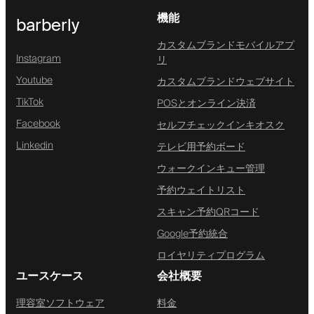
機能
barberly
カスタムブランドモバイルアプ
Instagram
リ
Youtube
カスタムブランドウェブサイト
TikTok
POSとオンライン決済
Facebook
セルフチェックインキオスク
Linkedin
テレビ用予約ボード
ウォークインキュー管理
予約ウェイトリスト
スキャン予約QRコード
Google予約統合
ロイヤリティプログラム
ユースケース
会社概要
理容室ソフトウェア
料金