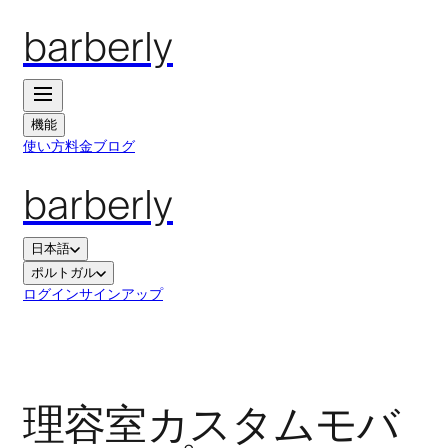
barberly
機能
使い方
料金
ブログ
barberly
日本語
ポルトガル
ログイン
サインアップ
理容室カスタムモバ