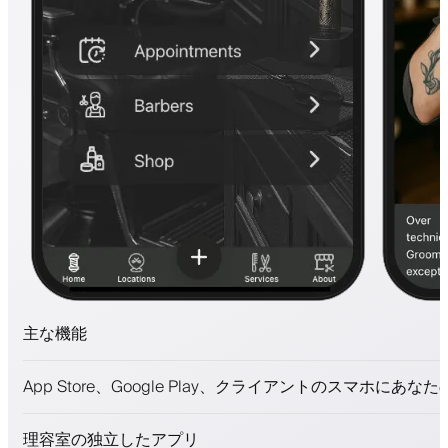
主な機能
予約とウェイトリスト
App Store、Google Play、クライアントのスマホにあな
支払い、保証金
美容商品を販売
理容室の独立したアプリ