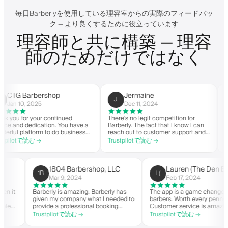
毎日Barberlyを使用している理容室からの実際のフィードバッ
ク — より良くするために役立っています
理容師と共に構築 — 理容
師のためだけではなく
 Barbershop
Jermaine
C
J
C
10, 2025
Dec 11, 2024
Ma
for your continued
There's no legit competition for
For US-
d dedication. You have a
Barberly. The fact that I know I can
nothing 
platform to do business
reach out to customer support and
you you
spirit. Thank you from
actually get help is a major reason I
within t
otで読む →
Trustpilotで読む →
Trustp
rshop.
stay. Barberly provides a ton of
barbers
value for less than most booking
successf
platforms.
The time
on the b
1804 Barbershop, LLC
Lauren (The 
1B
L(
highly 
Mar 9, 2024
Feb 17, 2024
anger when it
Barberly is amazing. Barberly has
The app is a game c
 own
given my company what I needed to
barbers. Worth every
ve been able
provide a professional booking
Customer service is
over
experience for my clients. Their
helps with everythin
Trustpilotで読む →
Trustpilotで読む →
ing, and have
team has been exceptional,
they need. Definite
my wait-list.
responsive, and helpful.