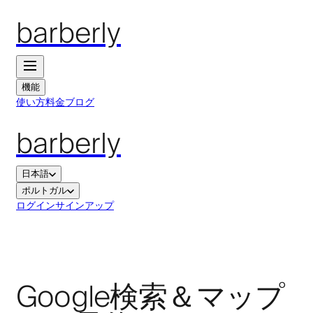
barberly
機能
使い方
料金
ブログ
barberly
日本語
ポルトガル
ログイン
サインアップ
Google検索＆マップ