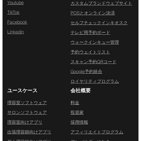
Youtube
カスタムブランドウェブサイト
TikTok
POSとオンライン決済
Facebook
セルフチェックインキオスク
Linkedin
テレビ用予約ボード
ウォークインキュー管理
予約ウェイトリスト
スキャン予約QRコード
Google予約統合
ロイヤリティプログラム
ユースケース
会社概要
理容室ソフトウェア
料金
サロンソフトウェア
投資家
理容室向けアプリ
採用情報
出張理容師向けアプリ
アフィリエイトプログラム