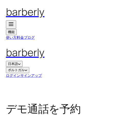
barberly
機能
使い方
料金
ブログ
barberly
日本語
ポルトガル
ログイン
サインアップ
デモ通話を予約