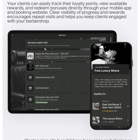
Your clients can easily track their loyalty points, view available
rewards, and redeem bonuses directly through your mobile app
and booking website. Clear visibility of progress and rewards
encourages repeat visits and helps you keep clients engaged
with your barbershop.