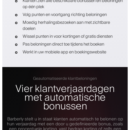
Klanten zien alle beschikbare bonussen en beloningen
op één plek
Volg punten en voortgang richting beloningen
Moedig herhalingsbezoeken aan met zichtbare
doelen
Wissel punten in voor kortingen of gratis diensten
Pas beloningen direct toe tijdens het boeken
Werkt in uw mobiele app en boekingswebsite
Geautomatiseerde klantbeloningen
Vier klantverjaardagen
met automatische
bonussen
Barberly stelt u in staat klanten automatisch te belonen op
hun verjaardag met een door u gedefinieerde bonus, zoals
een procentuele korting, vast bedrag korting of zelfs een