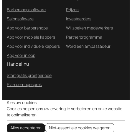
Barbershop software
Prijzen
Salonsoftware
Investeerders
App voor barbershops
Wij zoeken medewerkers
App voor mobiele kappers
Partnerprogramma
App voor individuele kappers
Word een ambassadeur
App voor inloop
Handel nu
Start gratis proefperiode
Plan demogesprek
Kies uw cookies
Cookies helpen ons uw ervaring te verbeteren en onze website
te optimaliseren
Alles accepteren
Niet-essentiële cookies weigeren