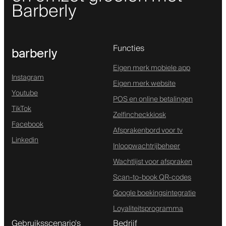
Barberly
Functies
barberly
Eigen merk mobiele app
Instagram
Eigen merk website
Youtube
POS en online betalingen
TikTok
Zelfincheckkiosk
Facebook
Afsprakenbord voor tv
Linkedin
Inloopwachtrijbeheer
Wachtlijst voor afspraken
Scan-to-book QR-codes
Google boekingsintegratie
Loyaliteitsprogramma
Gebruiksscenario's
Bedrijf