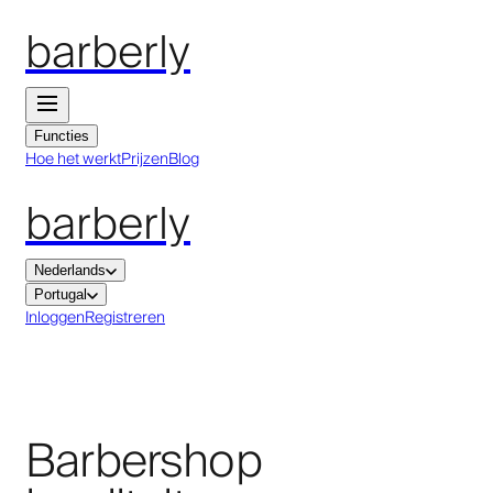
barberly
Functies
Hoe het werkt
Prijzen
Blog
barberly
Nederlands
Portugal
Inloggen
Registreren
Barbershop