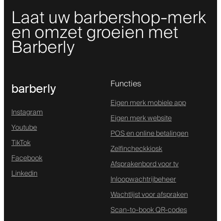
Laat uw barbershop-merk
en omzet groeien met
Barberly
Functies
barberly
Eigen merk mobiele app
Instagram
Eigen merk website
Youtube
POS en online betalingen
TikTok
Zelfincheckkiosk
Facebook
Afsprakenbord voor tv
Linkedin
Inloopwachtrijbeheer
Wachtlijst voor afspraken
Scan-to-book QR-codes