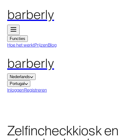
barberly
Functies
Hoe het werkt
Prijzen
Blog
barberly
Nederlands
Portugal
Inloggen
Registreren
Zelfincheckkiosk en