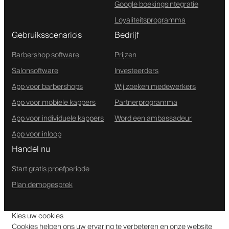
Google boekingsintegratie
Loyaliteitsprogramma
Gebruiksscenario's
Bedrijf
Barbershop software
Prijzen
Salonsoftware
Investeerders
App voor barbershops
Wij zoeken medewerkers
App voor mobiele kappers
Partnerprogramma
App voor individuele kappers
Word een ambassadeur
App voor inloop
Handel nu
Start gratis proefperiode
Plan demogesprek
Kies uw cookies
Cookies helpen ons uw ervaring te verbeteren en onze website