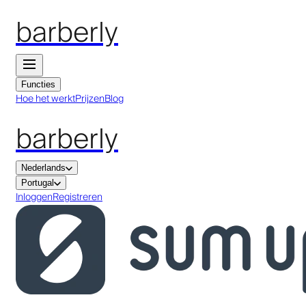
barberly
Functies
Hoe het werkt
Prijzen
Blog
barberly
Nederlands
Portugal
Inloggen
Registreren