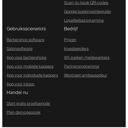
Scan-to-book QR-codes
Google boekingsintegratie
Loyaliteitsprogramma
Gebruiksscenario's
Bedrijf
Barbershop software
Prijzen
Salonsoftware
Investeerders
App voor barbershops
Wij zoeken medewerkers
App voor mobiele kappers
Partnerprogramma
App voor individuele kappers
Word een ambassadeur
App voor inloop
Handel nu
Start gratis proefperiode
Plan demogesprek