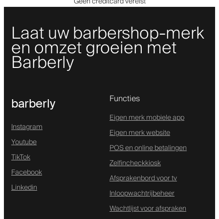
Geen creditcard vereist
Laat uw barbershop-merk
en omzet groeien met
Barberly
Functies
barberly
Eigen merk mobiele app
Instagram
Eigen merk website
Youtube
POS en online betalingen
TikTok
Zelfincheckkiosk
Facebook
Afsprakenbord voor tv
Linkedin
Inloopwachtrijbeheer
Wachtlijst voor afspraken