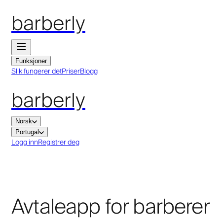
barberly
Funksjoner
Slik fungerer det
Priser
Blogg
barberly
Norsk
Portugal
Logg inn
Registrer deg
Avtaleapp for barberer