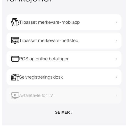
Tilpasset merkevare-mobilapp
›
Tilpasset merkevare-nettsted
›
POS og online betalinger
›
Selvregistreringskiosk
›
Avtaletavle for TV
›
SE MER ↓