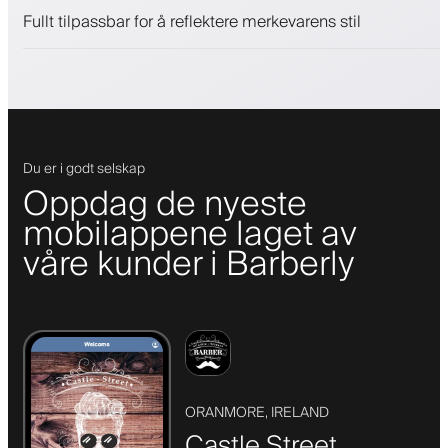
Push-, SMS- og e-postvarsler
Fullt tilpassbar for å reflektere merkevarens stil
Du er i godt selskap
Oppdag de nyeste
mobilappene laget av
våre kunder i Barberly
ORANMORE, IRELAND
Castle Street