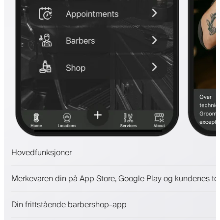
Hovedfunksjoner
Avtaler og venteliste
Merkevaren din på App Store, Google Play og kundenes te
Betalinger, sikkerhetsdepositum
Selg skjønnhetsprodukter
Din frittstående barbershop-app
Engasjer kunder med et lojalitetsprogram