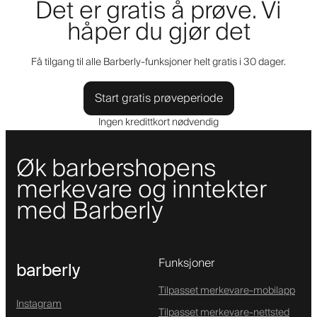
Det er gratis å prøve. Vi
håper du gjør det
Få tilgang til alle Barberly-funksjoner helt gratis i 30 dager.
Start gratis prøveperiode
Ingen kredittkort nødvendig
Øk barbershopens
merkevare og inntekter
med Barberly
Funksjoner
barberly
Tilpasset merkevare-mobilapp
Instagram
Tilpasset merkevare-nettsted