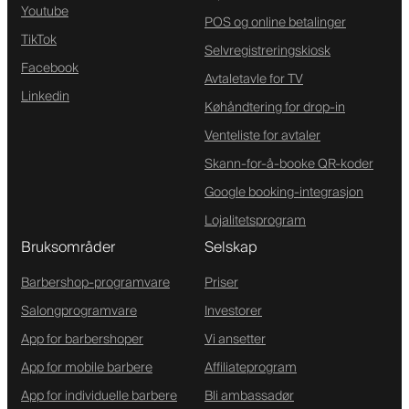
Youtube
POS og online betalinger
TikTok
Selvregistreringskiosk
Facebook
Avtaletavle for TV
Linkedin
Køhåndtering for drop-in
Venteliste for avtaler
Skann-for-å-booke QR-koder
Google booking-integrasjon
Lojalitetsprogram
Bruksområder
Selskap
Barbershop-programvare
Priser
Salongprogramvare
Investorer
App for barbershoper
Vi ansetter
App for mobile barbere
Affiliateprogram
App for individuelle barbere
Bli ambassadør