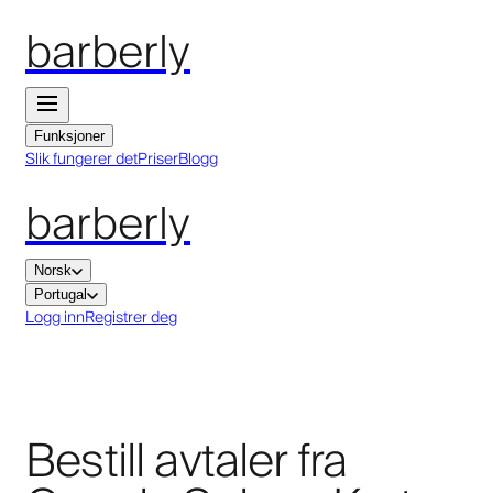
barberly
Funksjoner
Slik fungerer det
Priser
Blogg
barberly
Norsk
Portugal
Logg inn
Registrer deg
Bestill avtaler fra