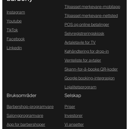
Tilpasset merkevare-mobilapp
Instagram
Tilpasset merkevare-nettsted
Youtube
POS og online betalinger
TikTok
Selvregistreringskiosk
Facebook
Avtaletavle for TV
Linkedin
Køhåndtering for drop-in
Venteliste for avtaler
Skann-for-å-booke QR-koder
Google booking-integrasjon
Lojalitetsprogram
Bruksområder
Selskap
Barbershop-programvare
Priser
Salongprogramvare
Investorer
App for barbershoper
Vi ansetter