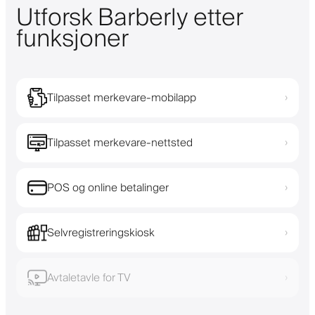
Utforsk Barberly etter
funksjoner
Tilpasset merkevare-mobilapp
›
Tilpasset merkevare-nettsted
›
POS og online betalinger
›
Selvregistreringskiosk
›
Avtaletavle for TV
›