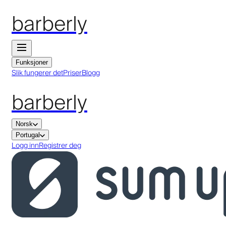
barberly
Funksjoner
Slik fungerer det
Priser
Blogg
barberly
Norsk
Portugal
Logg inn
Registrer deg