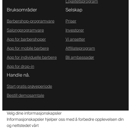
Lojalitetsprogram
Bruksområder
Selskap
Barbershop-programvare
Priser
Salongprogramvare
Investorer
App for barbershoper
Vi ansetter
App for mobile barbere
Affiliateprogram
App for individuelle barbere
Bli ambassadør
App for drop-in
Handle nå.
Start gratis prøveperiode
Bestill demosamtale
Velg dine informasjonskapsler
Informasjonskapsler hjelper oss med å forbedre opplevelsen din
og nettstedet vårt