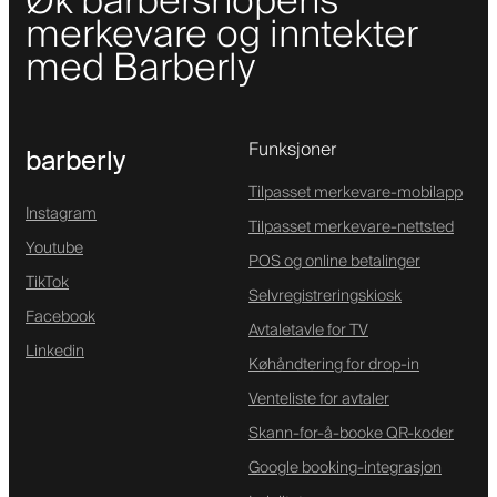
Øk barbershopens
merkevare og inntekter
med Barberly
Funksjoner
barberly
Tilpasset merkevare-mobilapp
Instagram
Tilpasset merkevare-nettsted
Youtube
POS og online betalinger
TikTok
Selvregistreringskiosk
Facebook
Avtaletavle for TV
Linkedin
Køhåndtering for drop-in
Venteliste for avtaler
Skann-for-å-booke QR-koder
Google booking-integrasjon