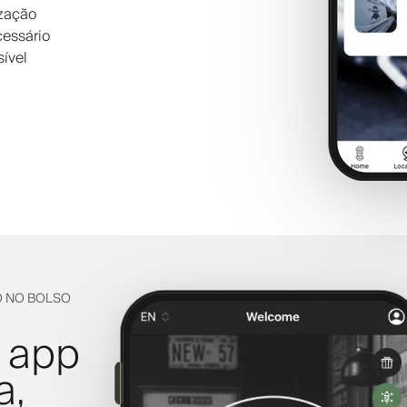
ização
cessário
ível
O NO BOLSO
 app
a,