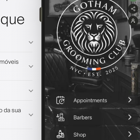
oque
emóveis
lização
lo da sua