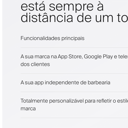
está sempre à
distância de um t
Funcionalidades principais
Marcações e lista de espera
A sua marca na App Store, Google Play e tel
Pagamentos, caução
dos clientes
Venda produtos de beleza
Fidelize clientes com um programa de fide
Notificações push, SMS e e-mail
A sua app independente de barbearia
Totalmente personalizável para refletir o esti
marca