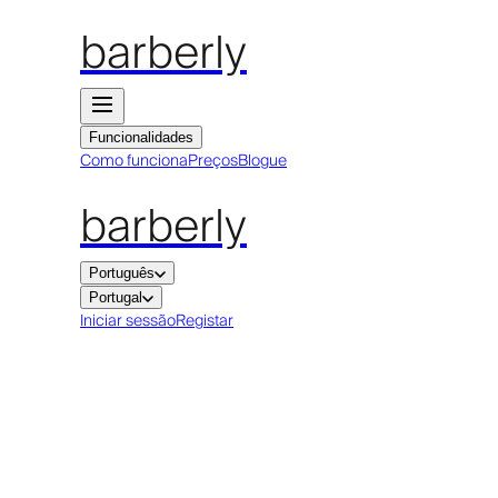
barberly
Funcionalidades
Como funciona
Preços
Blogue
barberly
Português
Portugal
Iniciar sessão
Registar