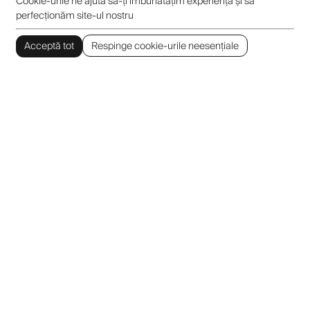
Cookie-urile ne ajută să-ți îmbunătățim experiența și să
perfecționăm site-ul nostru
Acceptă tot
Respinge cookie-urile neesențiale