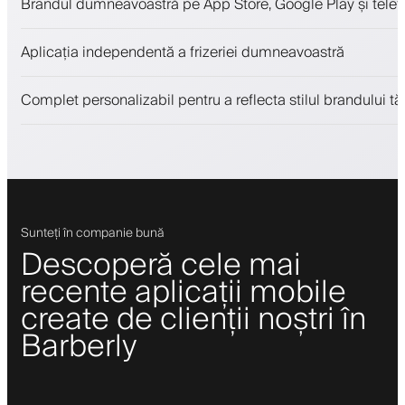
Brandul dumneavoastră pe App Store, Google Play și telefo
Plăți, depozit de securitate
Vinde produse de înfrumusețare
Aplicația independentă a frizeriei dumneavoastră
Implică clienții cu un program de loialitate
Notificări push, SMS și email
Complet personalizabil pentru a reflecta stilul brandului tă
Sunteți în companie bună
Descoperă cele mai
recente aplicații mobile
create de clienții noștri în
Barberly