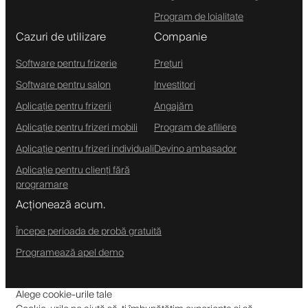
Program de loialitate
Cazuri de utilizare
Companie
Software pentru frizerie
Prețuri
Software pentru salon
Investitori
Aplicație pentru frizerii
Angajăm
Aplicație pentru frizeri mobili
Program de afiliere
Aplicație pentru frizeri individuali
Devino ambasador
Aplicație pentru clienți fără
programare
Acționează acum.
Începe perioada de probă gratuită
Programează apel demo
Alege cookie-urile tale