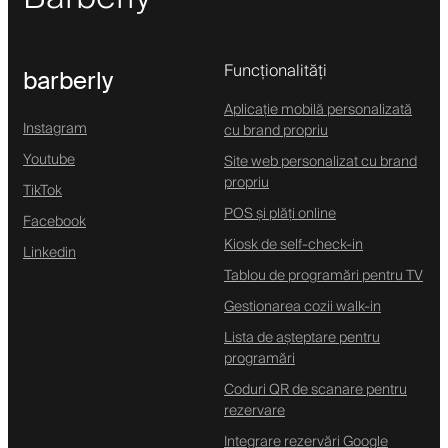
Funcționalități
barberly
Aplicație mobilă personalizată
Instagram
cu brand propriu
Youtube
Site web personalizat cu brand
propriu
TikTok
POS și plăți online
Facebook
Kiosk de self-check-in
Linkedin
Tablou de programări pentru TV
Gestionarea cozii walk-in
Lista de așteptare pentru
programări
Coduri QR de scanare pentru
rezervare
Integrare rezervări Google