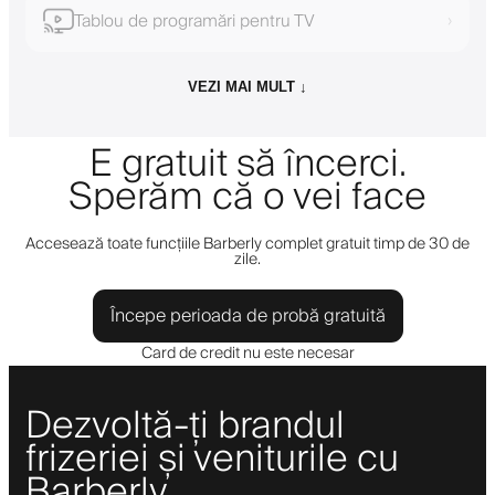
Tablou de programări pentru TV
›
VEZI MAI MULT ↓
E gratuit să încerci.
Sperăm că o vei face
Accesează toate funcțiile Barberly complet gratuit timp de 30 de
zile.
Începe perioada de probă gratuită
Card de credit nu este necesar
Dezvoltă-ți brandul
frizeriei și veniturile cu
Barberly