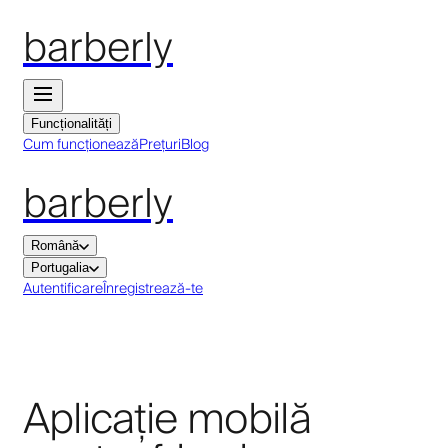
barberly
Funcționalități
Cum funcționează
Prețuri
Blog
barberly
Română
Portugalia
Autentificare
Înregistrează-te
Aplicație mobilă