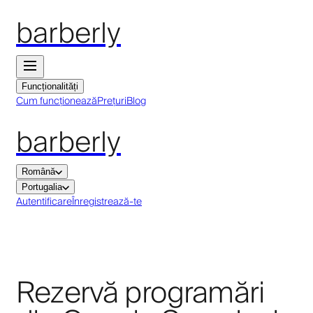
barberly
Funcționalități
Cum funcționează
Prețuri
Blog
barberly
Română
Portugalia
Autentificare
Înregistrează-te
Rezervă programări