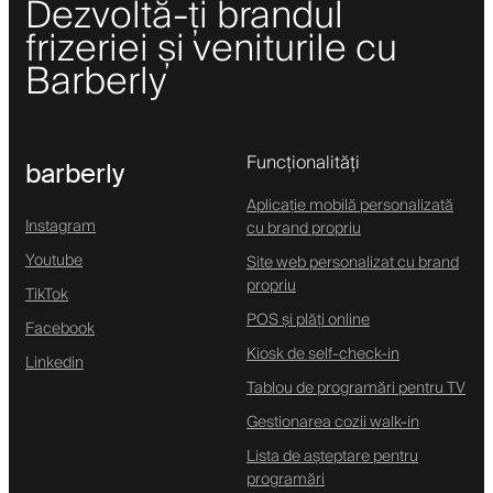
Dezvoltă-ți brandul
frizeriei și veniturile cu
Barberly
Funcționalități
barberly
Aplicație mobilă personalizată
Instagram
cu brand propriu
Youtube
Site web personalizat cu brand
propriu
TikTok
POS și plăți online
Facebook
Kiosk de self-check-in
Linkedin
Tablou de programări pentru TV
Gestionarea cozii walk-in
Lista de așteptare pentru
programări