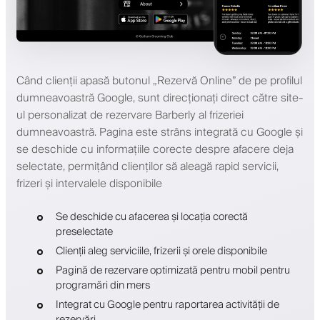
Când clienții apasă butonul „Rezervă Online” de pe profilul
dumneavoastră Google, sunt direcționați direct către site-
ul personalizat de rezervare Barberly al frizeriei
dumneavoastră. Pagina este strâns integrată cu Google și
se deschide cu informațiile corecte despre afacere deja
selectate, permițând clienților să aleagă rapid servicii,
frizeri și intervalele disponibile
Se deschide cu afacerea și locația corectă
preselectate
Clienții aleg serviciile, frizerii și orele disponibile
Pagină de rezervare optimizată pentru mobil pentru
programări din mers
Integrat cu Google pentru raportarea activității de
rezervări