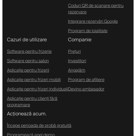
Coduri QR de scanare pentru
rezervare
Integrare rezervări Google
Program de loialitate
Cazuri de utilizare
Companie
Software pentru frizerie
Prețuri
Software pentru salon
Investitori
Aplicație pentru frizerii
Angajăm
Aplicație pentru frizeri mobili
Program de afiliere
Aplicație pentru frizeri individuali
Devino ambasador
Aplicație pentru clienți fără
programare
Acționează acum.
Începe perioada de probă gratuită
Programează apel demo