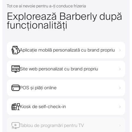
Tot ce ai nevoie pentru a-ți conduce frizeria
Explorează Barberly după
funcționalități
Aplicație mobilă personalizată cu brand propriu
›
Site web personalizat cu brand propriu
›
POS și plăți online
›
Kiosk de self-check-in
›
Tablou de programări pentru TV
›