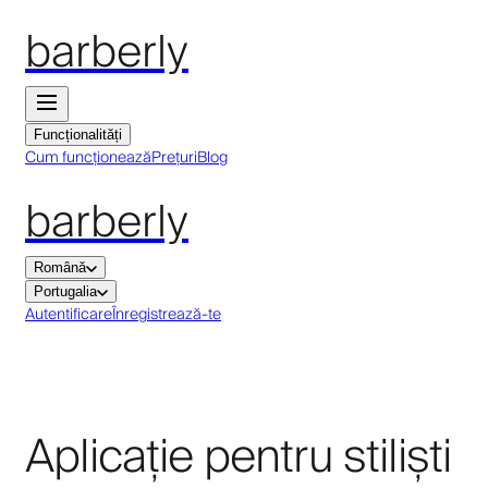
barberly
Funcționalități
Cum funcționează
Prețuri
Blog
barberly
Română
Portugalia
Autentificare
Înregistrează-te
Aplicație pentru stiliști