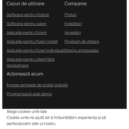
Cazuri de utilizare
Companie
Software pentru frizerie
Prețuri
Software pentru salon
Investitori
Aplicație pentru frizerii
Angajăm
Aplicație pentru frizeri mobili
Program de afiliere
Aplicație pentru frizeri individuali
Devino ambasador
Aplicație pentru clienți fără
programare
Acționează acum.
Începe perioada de probă gratuită
Programează apel demo
Alege cookie-urile tale
Cookie-urile ne ajută să-ți îmbunătățim experiența și să
perfecționăm site-ul nostru