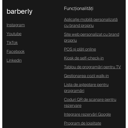
Funcționalități
barberly
Aplicație mobilă personalizată
Instagram
cu brand propriu
Youtube
Site web personalizat cu brand
propriu
TikTok
POS și plăți online
Facebook
Kiosk de self-check-in
Linkedin
Tablou de programări pentru TV
Gestionarea cozii walk-in
Lista de așteptare pentru
programări
Coduri QR de scanare pentru
rezervare
Integrare rezervări Google
Program de loialitate