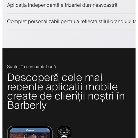
Vinde produse de înfrumusețare
Aplicația independentă a frizeriei dumneavoastră
Implică clienții cu un program de loialitate
Notificări push, SMS și email
Complet personalizabil pentru a reflecta stilul brandului tă
Sunteți în companie bună
Descoperă cele mai
recente aplicații mobile
create de clienții noștri în
Barberly