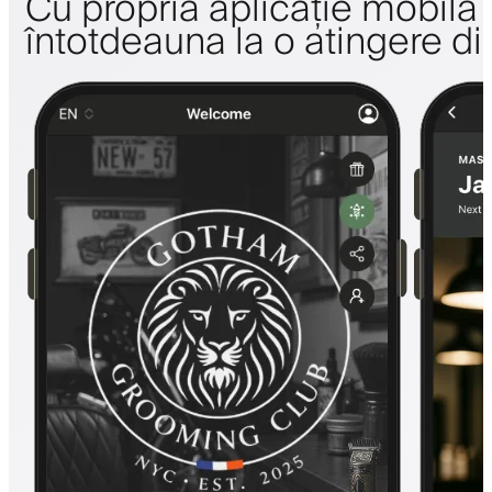
Cu propria aplicație mobilă a 
întotdeauna la o atingere di