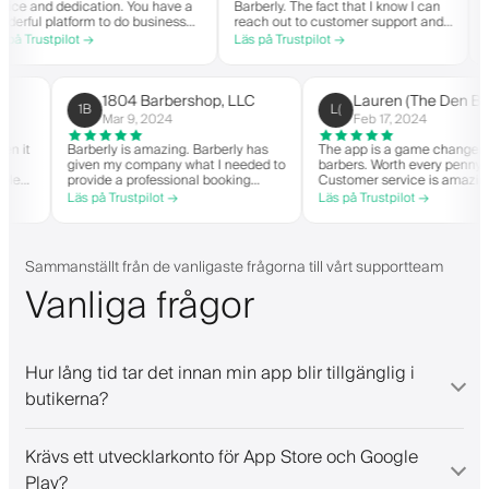
nd dedication. You have a
Barberly. The fact that I know I can
nothing 
 platform to do business
reach out to customer support and
you you
spirit. Thank you from
actually get help is a major reason I
within 
stpilot →
Läs på Trustpilot →
Läs på T
ershop.
stay. Barberly provides a ton of
barbers
value for less than most booking
successf
platforms.
The tim
on the 
1804 Barbershop, LLC
Lauren (The 
1B
L(
highly
Mar 9, 2024
Feb 17, 2024
nger when it
Barberly is amazing. Barberly has
The app is a game ch
 own
given my company what I needed to
barbers. Worth every
e been able
provide a professional booking
Customer service is
ver
experience for my clients. Their
helps with everythin
Läs på Trustpilot →
Läs på Trustpilot →
ing, and have
team has been exceptional,
they need. Definite
y wait-list.
responsive, and helpful.
anded app. I
things!
Sammanställt från de vanligaste frågorna till vårt supportteam
Vanliga frågor
Hur lång tid tar det innan min app blir tillgänglig i
butikerna?
Krävs ett utvecklarkonto för App Store och Google
Play?