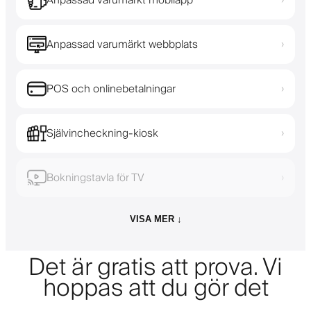
Anpassad varumärkt webbplats
›
POS och onlinebetalningar
›
Självincheckning-kiosk
›
Bokningstavla för TV
›
VISA MER ↓
Det är gratis att prova. Vi
hoppas att du gör det