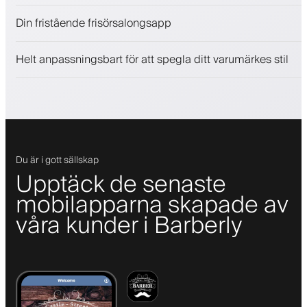
Sälj skönhetsprodukter
Din fristående frisörsalongsapp
Engagera kunder med ett lojalitetsprogram
Push-, SMS- och e-postaviseringar
Helt anpassningsbart för att spegla ditt varumärkes stil
Du är i gott sällskap
Upptäck de senaste
mobilapparna skapade av
våra kunder i Barberly