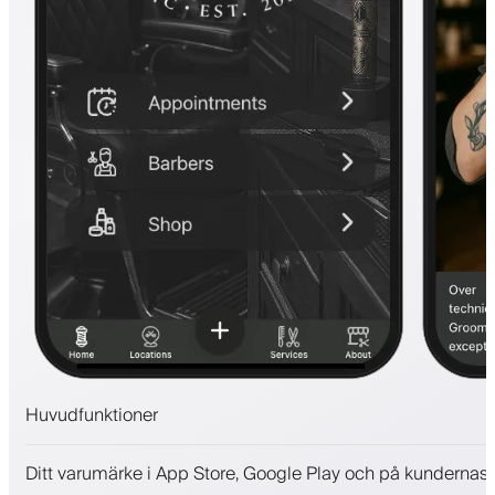
Huvudfunktioner
Bokningar och väntelista
Ditt varumärke i App Store, Google Play och på kundernas 
Betalningar, depositionsavgift