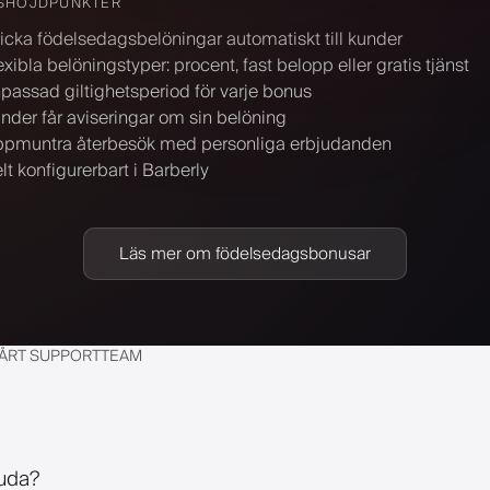
SHÖJDPUNKTER
icka födelsedagsbelöningar automatiskt till kunder
exibla belöningstyper: procent, fast belopp eller gratis tjänst
passad giltighetsperiod för varje bonus
nder får aviseringar om sin belöning
pmuntra återbesök med personliga erbjudanden
lt konfigurerbart i Barberly
Läs mer om födelsedagsbonusar
VÅRT SUPPORTTEAM
juda?