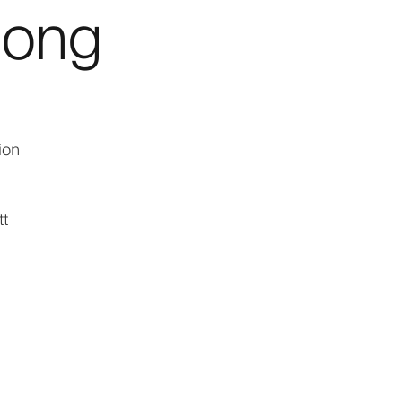
along
ion
tt