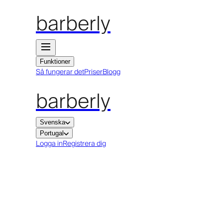
barberly
Funktioner
Så fungerar det
Priser
Blogg
barberly
Svenska
Portugal
Logga in
Registrera dig