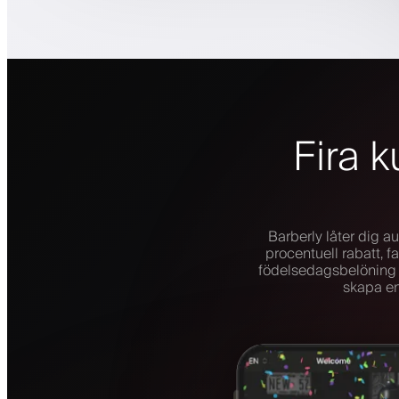
Fira 
Barberly låter dig 
procentuell rabatt, f
födelsedagsbelöning b
skapa en