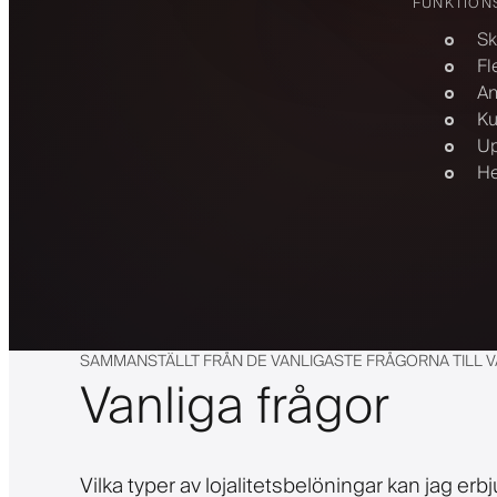
FUNKTION
Sk
Fl
An
Ku
Up
He
SAMMANSTÄLLT FRÅN DE VANLIGASTE FRÅGORNA TILL 
Vanliga frågor
Vilka typer av lojalitetsbelöningar kan jag erb