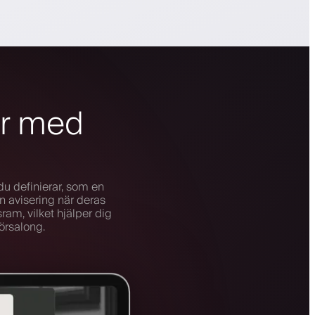
ar med
u definierar, som en
en avisering när deras
am, vilket hjälper dig
örsalong.