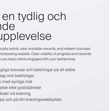
en tydlig och
nde
upplevelse
r loyalty points, view available rewards, and redeem bonuses
nd booking website. Clear visibility of progress and rewards
s you keep clients engaged with your barbershop.
ngliga bonusar och belöningar på ett ställe
teg mot belöningar
 med synliga mål
ter eller gratistjänster
irekt vid bokning
app och på din bokningswebbplats