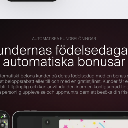
AUTOMATISKA KUNDBELÖNINGAR
kundernas födelsedag
automatiska bonusar
automatiskt belöna kunder på deras födelsedag med en bonus d
ast beloppsrabatt eller till och med en gratistjänst. Kunder får 
lir tillgänglig och kan använda den inom en konfigurerad tidsr
 personlig upplevelse och uppmuntra dem att besöka din fris