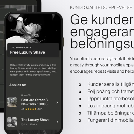
KUNDLOJALITETSUPPLEVELSE
Ge kunder 
engagera
belönings
Your clients can easily track thei
directly through your mobile app a
encourages repeat visits and help
Kunder ser alla tillgä
Följ poäng och frams
Uppmuntra återbesök
Lös in poäng mot rabat
Tillämpa belöningar d
Fungerar i din mobil