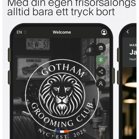
Med din egen frisörsalongs
alltid bara ett tryck bort