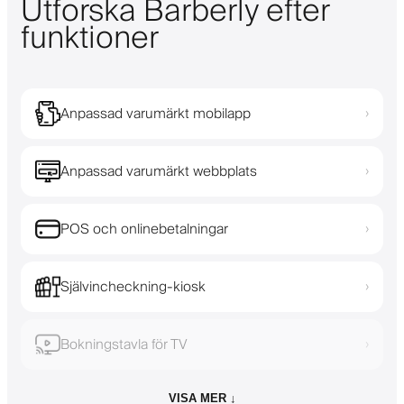
Utforska Barberly efter
funktioner
Anpassad varumärkt mobilapp
›
Anpassad varumärkt webbplats
›
POS och onlinebetalningar
›
Självincheckning-kiosk
›
Bokningstavla för TV
›
VISA MER ↓