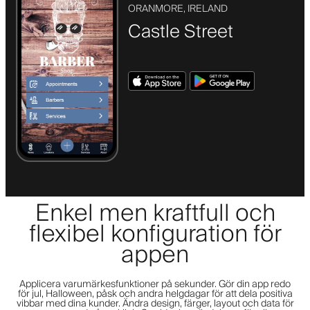
ORANMORE, IRELAND
Castle Street
Enkel men kraftfull och
flexibel konfiguration för
appen
Applicera varumärkesfunktioner på sekunder. Gör din app redo
för jul, Halloween, påsk och andra helgdagar för att dela positiva
vibbar med dina kunder. Ändra design, färger, layout och data för