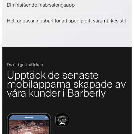
Sälj skönhetsprodukter
Din fristående frisörsalongsapp
Engagera kunder med ett lojalitetsprogram
Push-, SMS- och e-postaviseringar
Helt anpassningsbart för att spegla ditt varumärkes stil
Du är i gott sällskap
Upptäck de senaste
mobilapparna skapade av
våra kunder i Barberly