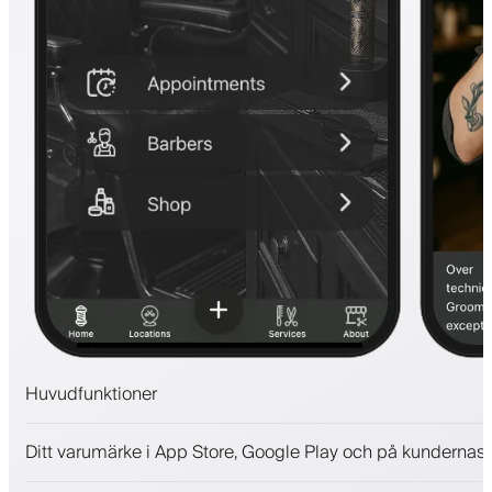
Huvudfunktioner
Bokningar och väntelista
Ditt varumärke i App Store, Google Play och på kundernas 
Betalningar, depositionsavgift