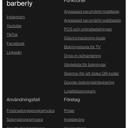
Funktioner
barberly
Anpassad varumärkt mobilapp
Instagram
Anpassad varumärkt webbplats
Youtube
POS och onlinebetalningar
TikTok
Självincheckning-kiosk
Facebook
Bokningstavla för TV
Linkedin
Drop-in-köhantering
Väntelista för bokningar
Skanna-för-att-boka QR-koder
Google-bokningsintegrering
Lojalitetsprogram
Användningsfall
Företag
Frisörsalongsprogramvara
Priser
Salongprogramvara
Investerare