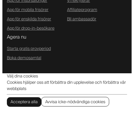
App för frisörsalonger
Vi rekryterar
App för mobila frisörer
Affiliateprogram
App för enskilda frisörer
Bli ambassadör
App för drop-in-besökare
Agera nu
Starta gratis provperiod
Boka demosamtal
Välj dina cookies
Cookies hjälper oss att förbättra din upplevelse och förbättra vår
webbplats
Acceptera alla
Avvisa icke-nödvändiga cookies