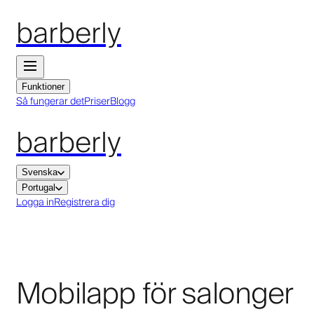
barberly
Funktioner
Så fungerar det
Priser
Blogg
barberly
Svenska
Portugal
Logga in
Registrera dig
Mobilapp för salonger