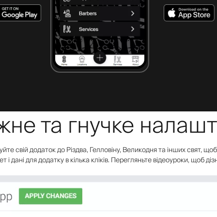
ужне та гнучке налаш
уйте свій додаток до Різдва, Гелловіну, Великодня та інших свят, щ
т і дані для додатку в кілька кліків. Перегляньте відеоуроки, щоб ді