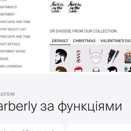
РШОПОМ
rberly за функціями