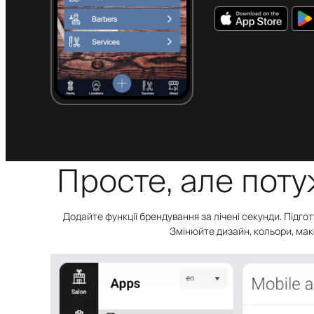
Просте, але пот
Додайте функції брендування за лічені секунди. Підгот
Змінюйте дизайн, кольори, маке