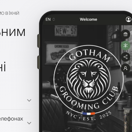
О В ЇХНІЙ
ьним
і
телефонах