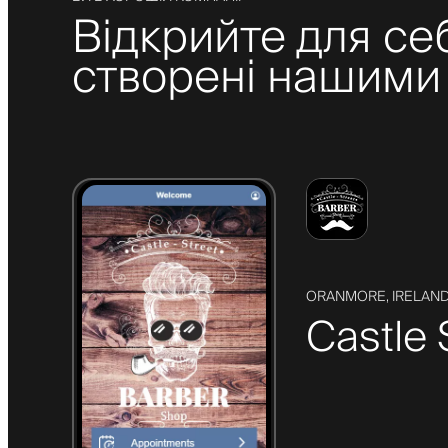
Відкрийте для се
створені нашими 
ORANMORE, IRELAN
Castle 