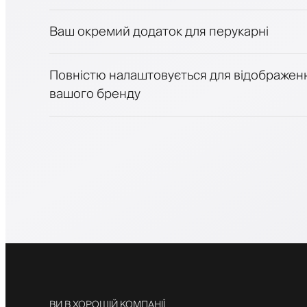
Залучайте клієнтів за допомогою програ
Push-, SMS- та email-сповіщення
Ваш окремий додаток для перукарні
Повністю налаштовується для відображен
вашого бренду
ВИ В ХОРОШІЙ КОМПАНІЇ