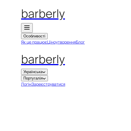
barberly
Особливості
Як це працює
Ціноутворення
Блог
barberly
Українська
Португалія
Логін
Зареєструватися