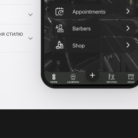
ми лояльності
ня стилю