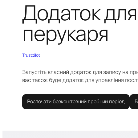
Додаток для
перукаря
Trustpilot
Запустіть власний додаток для запису на при
вас також буде додаток для управління посл
Розпочати безкоштовний пробний період
Б