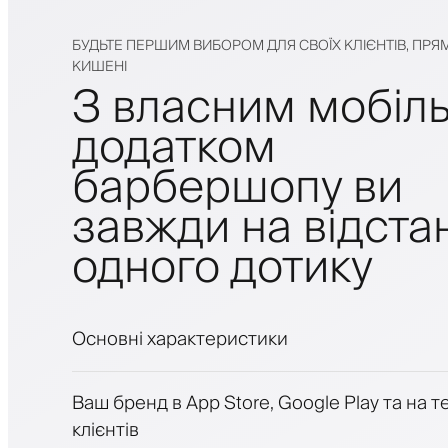
БУДЬТЕ ПЕРШИМ ВИБОРОМ ДЛЯ СВОЇХ КЛІЄНТІВ, ПРЯМ
КИШЕНІ
З власним мобіл
додатком
барбершопу ви
завжди на відстан
одного дотику
Основні характеристики
Запис на прийом та лист очікування
Ваш бренд в App Store, Google Play та на 
Платежі, застава
клієнтів
Продавати косметику