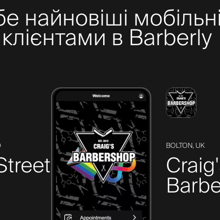
бе найновіші мобільні
клієнтами в Barberly
D
BOLTON, UK
Street
Craig
Barbe