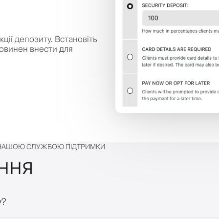
ції депозиту. Встановіть
повинен внести для
Х НАШОЮ СЛУЖБОЮ ПІДТРИМКИ
ння
y?