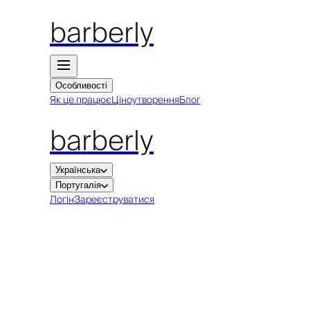
barberly
Особливості
Як це працює
Ціноутворення
Блог
barberly
Українська
Португалія
Логін
Зареєструватися