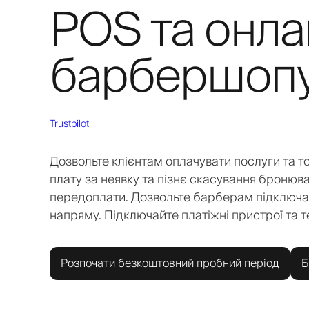
POS та онла
барбершоп
Trustpilot
Дозвольте клієнтам оплачувати послуги та т
плату за неявку та пізнє скасування бронюва
передоплати. Дозвольте барберам підключат
напряму. Підключайте платіжні пристрої та т
Розпочати безкоштовний пробний період
Б