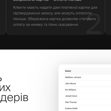
Клієнти мають надати дані платіжної картки для
1
2
підтвердження запису, але можуть оплатити
пізніше. Збережена картка дозволяє стягувати
оплату за неявку та пізнє скасування.
ь
их
дерів