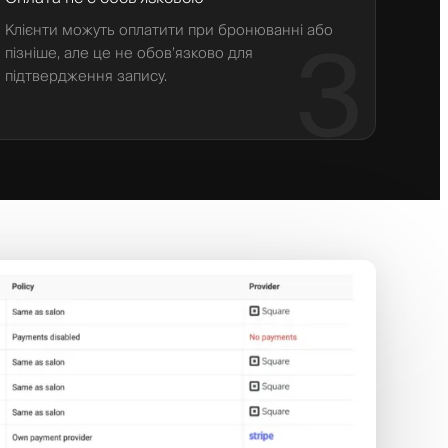
Клієнти можуть оплатити при бронюванні або
3
пізніше, але це не обов’язково для
підтвердження запису.