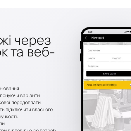
жі через
к та веб-
онювання
опонуючи варіанти
ткової передоплати
ть підключити власного
учкості.
ли
три відповідно до потреб