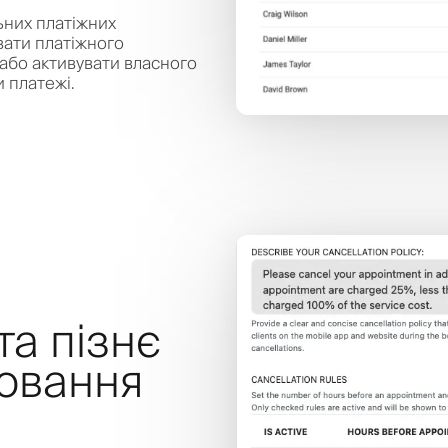
ьних платіжних
вати платіжного
або активувати власного
 платежі.
та пізнє
ювання