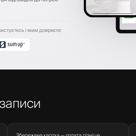
ристуєтесь і яким довіряєте
:
 записи
Збережена картка — оплата пізніше