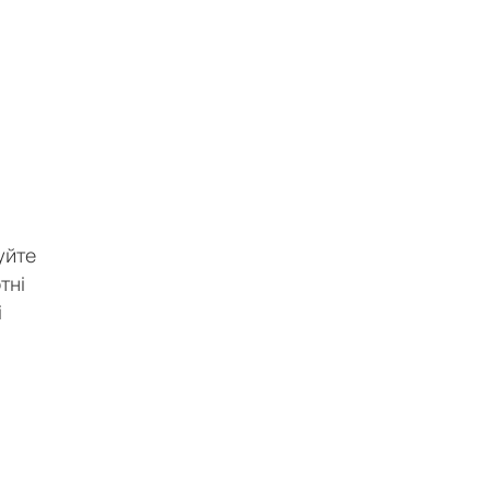
уйте
тні
і