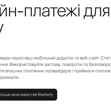
йн-платежі для
у
овари через ваш мобільний додаток та веб-сайт. Стяг
ння. Використовуйте заставу, поворотні та безповоро
и власних платіжних провайдерів і приймати платеж
ермінали.
ільше можливостей Barberly