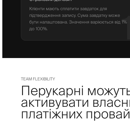
Клієнти мають сплатити завдаток для
підтвердження запису. Сума завдатку може
бути налаштована. Значення варіюється від 1%
до 100%.
TEAM FLEXIBILITY
Перукарні можут
активувати власн
платіжних провай