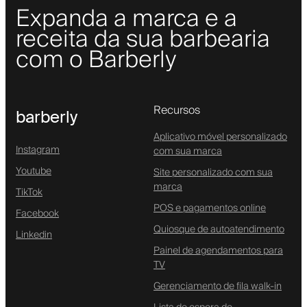
Expanda a marca e a
receita da sua barbearia
com o Barberly
Recursos
barberly
Aplicativo móvel personalizado
Instagram
com sua marca
Youtube
Site personalizado com sua
marca
TikTok
POS e pagamentos online
Facebook
Quiosque de autoatendimento
Linkedin
Painel de agendamentos para
TV
Gerenciamento de fila walk-in