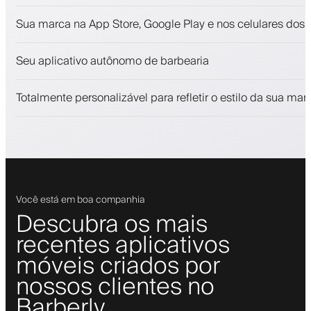
Agendamentos e lista de espera
Sua marca na App Store, Google Play e nos celulares dos c
Pagamentos, depósito caução
Venda produtos de beleza
Seu aplicativo autônomo de barbearia
Envolva clientes com um programa de fidelidade
Notificações push, SMS e email
Totalmente personalizável para refletir o estilo da sua mar
Você está em boa companhia
Descubra os mais
recentes aplicativos
móveis criados por
nossos clientes no
Barberly