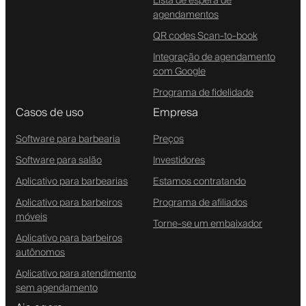
Lista de espera de
agendamentos
QR codes Scan-to-book
Integração de agendamento
com Google
Programa de fidelidade
Casos de uso
Empresa
Software para barbearia
Preços
Software para salão
Investidores
Aplicativo para barbearias
Estamos contratando
Aplicativo para barbeiros
Programa de afiliados
móveis
Torne-se um embaixador
Aplicativo para barbeiros
autônomos
Aplicativo para atendimento
sem agendamento