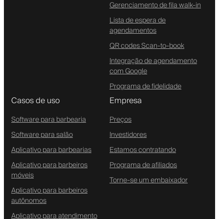
Gerenciamento de fila walk-in
Lista de espera de
agendamentos
QR codes Scan-to-book
Integração de agendamento
com Google
Programa de fidelidade
Casos de uso
Empresa
Software para barbearia
Preços
Software para salão
Investidores
Aplicativo para barbearias
Estamos contratando
Aplicativo para barbeiros
Programa de afiliados
móveis
Torne-se um embaixador
Aplicativo para barbeiros
autônomos
Aplicativo para atendimento