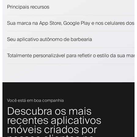
Principais recursos
Agendamentos e lista de espera
Sua marca na App Store, Google Play e nos celulares dos c
Pagamentos, depósito caução
Venda produtos de beleza
Seu aplicativo autônomo de barbearia
Envolva clientes com um programa de fidelidade
Notificações push, SMS e email
Totalmente personalizável para refletir o estilo da sua mar
Você está em boa companhia
Descubra os mais
recentes aplicativos
móveis criados por