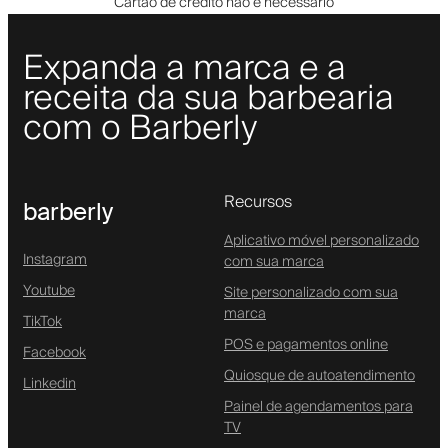
Cartão de crédito não é necessário
Expanda a marca e a
receita da sua barbearia
com o Barberly
Recursos
barberly
Aplicativo móvel personalizado
Instagram
com sua marca
Youtube
Site personalizado com sua
marca
TikTok
POS e pagamentos online
Facebook
Quiosque de autoatendimento
Linkedin
Painel de agendamentos para
TV