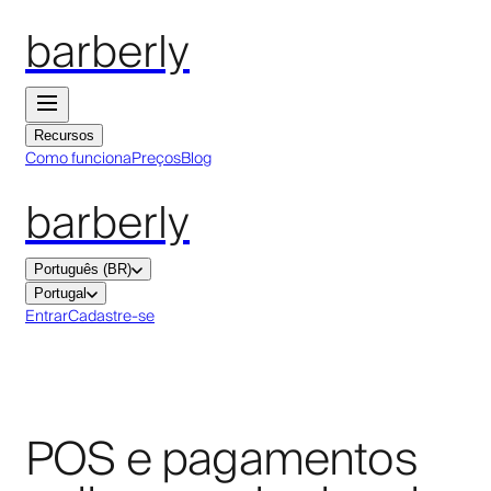
barberly
Recursos
Como funciona
Preços
Blog
barberly
Português (BR)
Portugal
Entrar
Cadastre-se
POS e pagamentos