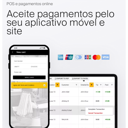
POS e pagamentos online
Aceite pagamentos pelo
seu aplicativo móvel e
site