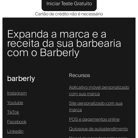
Iniciar Teste Gratuito
Cartão de crédito não é necessário
Expanda a marca e a
receita da sua barbearia
com o Barberly
Recursos
barberly
Aplicativo móvel personalizado
Instagram
com sua marca
Youtube
Site personalizado com sua
marca
TikTok
POS e pagamentos online
Facebook
Quiosque de autoatendimento
Linkedin