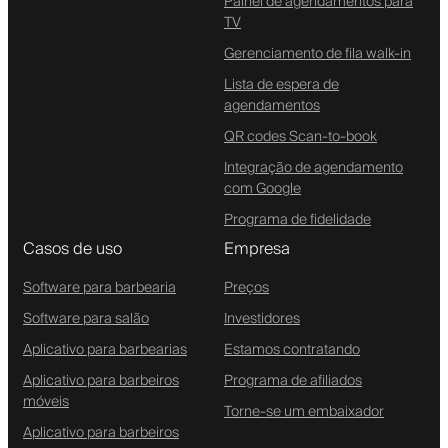
Painel de agendamentos para
TV
Gerenciamento de fila walk-in
Lista de espera de
agendamentos
QR codes Scan-to-book
Integração de agendamento
com Google
Programa de fidelidade
Casos de uso
Empresa
Software para barbearia
Preços
Software para salão
Investidores
Aplicativo para barbearias
Estamos contratando
Aplicativo para barbeiros
Programa de afiliados
móveis
Torne-se um embaixador
Aplicativo para barbeiros