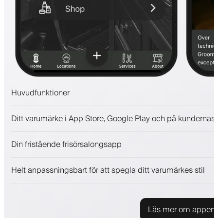
Huvudfunktioner
Bokningar och väntelista
Ditt varumärke i App Store, Google Play och på kundernas 
Betalningar, depositionsavgift
Sälj skönhetsprodukter
Din fristående frisörsalongsapp
Engagera kunder med ett lojalitetsprogram
Push-, SMS- och e-postaviseringar
Helt anpassningsbart för att spegla ditt varumärkes stil
Läs mer om appen