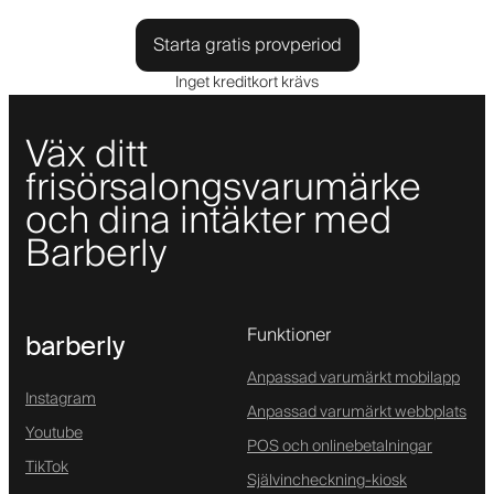
Starta gratis provperiod
Inget kreditkort krävs
Väx ditt
frisörsalongsvarumärke
och dina intäkter med
Barberly
Funktioner
barberly
Anpassad varumärkt mobilapp
Instagram
Anpassad varumärkt webbplats
Youtube
POS och onlinebetalningar
TikTok
Självincheckning-kiosk