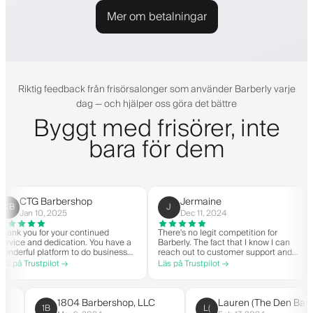
Mer om betalningar
Riktig feedback från frisörsalonger som använder Barberly varje
dag — och hjälper oss göra det bättre
Byggt med frisörer, inte
bara för dem
CTG Barbershop
Jermaine
J
Jan 10, 2025
Dec 11, 2024
k you for your continued
There's no legit competition for
Fo
ce and dedication. You have a
Barberly. The fact that I know I can
not
rful platform to do business
reach out to customer support and
yo
good spirit. Thank you from
actually get help is a major reason I
wi
å Trustpilot →
Läs på Trustpilot →
Läs
Barbershop.
stay. Barberly provides a ton of
ba
value for less than most booking
suc
platforms.
Th
on
1804 Barbershop, LLC
Lauren (The Den 
1B
L(
hi