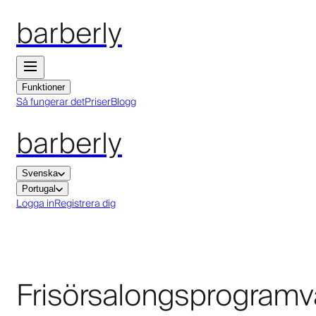
barberly
Funktioner
Så fungerar det
Priser
Blogg
barberly
Svenska
Portugal
Logga in
Registrera dig
Frisörsalongsprogramv