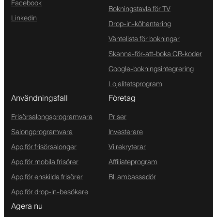
Facebook
Bokningstavla för TV
Linkedin
Drop-in-köhantering
Väntelista för bokningar
Skanna-för-att-boka QR-koder
Google-bokningsintegrering
Lojalitetsprogram
Användningsfall
Företag
Frisörsalongsprogramvara
Priser
Salongprogramvara
Investerare
App för frisörsalonger
Vi rekryterar
App för mobila frisörer
Affiliateprogram
App för enskilda frisörer
Bli ambassadör
App för drop-in-besökare
Agera nu