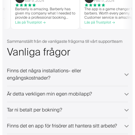
Mar 9, 2024
Feb 17, 2024
when it
Barberly is amazing. Barberly has
The app is a game change
given my company what I needed to
barbers. Worth every penn
n able
provide a professional booking
Customer service is amaz
experience for my clients. Their
helps with everything or 
Läs på Trustpilot →
Läs på Trustpilot →
and have
team has been exceptional,
they need. Definitely re
t-list.
responsive, and helpful.
 app. I
s!
Sammanställt från de vanligaste frågorna till vårt supportteam
Vanliga frågor
Finns det några installations- eller
engångskostnader?
Är detta verkligen min egen mobilapp?
Tar ni betalt per bokning?
Finns det en app för frisörer att hantera sitt arbete?