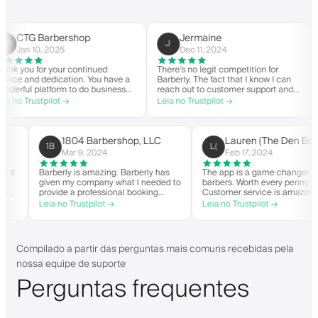
CTG Barbershop
Jermaine
J
Jan 10, 2025
Dec 11, 2024
 you for your continued
There's no legit competition for
For
ce and dedication. You have a
Barberly. The fact that I know I can
not
rful platform to do business
reach out to customer support and
you
good spirit. Thank you from
actually get help is a major reason I
wit
no Trustpilot →
Leia no Trustpilot →
Lei
arbershop.
stay. Barberly provides a ton of
bar
value for less than most booking
suc
platforms.
The
on 
1804 Barbershop, LLC
Lauren (The Den 
1B
L(
hig
Mar 9, 2024
Feb 17, 2024
 when it
Barberly is amazing. Barberly has
The app is a game change
given my company what I needed to
barbers. Worth every pen
en able
provide a professional booking
Customer service is ama
experience for my clients. Their
helps with everything or 
Leia no Trustpilot →
Leia no Trustpilot →
 and have
team has been exceptional,
they need. Definitely re
it-list.
responsive, and helpful.
 app. I
gs!
Compilado a partir das perguntas mais comuns recebidas pela
nossa equipe de suporte
Perguntas frequentes