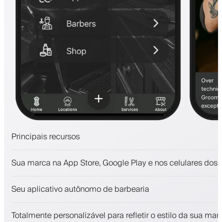
Principais recursos
Agendamentos e lista de espera
Sua marca na App Store, Google Play e nos celulares dos c
Pagamentos, depósito caução
Venda produtos de beleza
Seu aplicativo autônomo de barbearia
Envolva clientes com um programa de fidelidade
Notificações push, SMS e email
Totalmente personalizável para refletir o estilo da sua mar