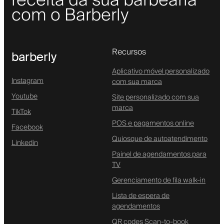
receita da sua barbearia
com o Barberly
Recursos
barberly
Aplicativo móvel personalizado
Instagram
com sua marca
Youtube
Site personalizado com sua
marca
TikTok
POS e pagamentos online
Facebook
Quiosque de autoatendimento
Linkedin
Painel de agendamentos para
TV
Gerenciamento de fila walk-in
Lista de espera de
agendamentos
QR codes Scan-to-book